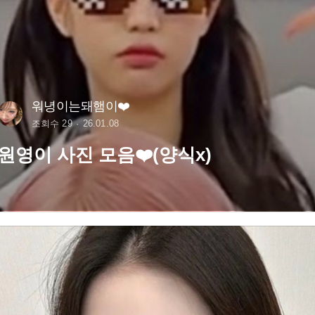
워녕이는돼햄이❤️
조회수 29
26.01.08
원영이 사진 모음❤️(양식x)