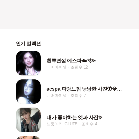
인기 컬렉션
흰뿌연깔 에스파☁️🫧✨
네버마이🫧
조회수 12
aespa 파랑느낌 낭낭한 사진🦋💎🫧☁️✨🪼
네버마이🫧
조회수 7
내가 좋아하는 엣파 사진✨️
느좋애리_GLUTE
조회수 4