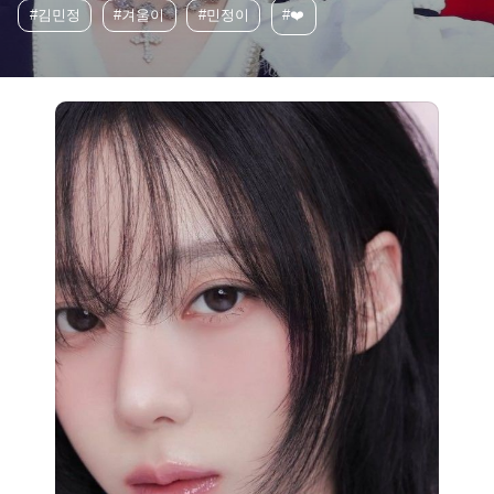
#김민정
#겨울이
#민정이
#❤️