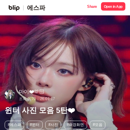
Share
에스파
Open in App
마이❤️🫶🏻
조회수 70
26.01.17
윈터 사진 모음 5탄❤️
#에스파
#윈터
#사진
#배경화면
#모음