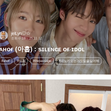
jelLyn♡☆
조회수 18
25.11.12
ᴀʜᴏғ (아홉) : sɪʟᴇɴᴄᴇ ᴏғ ɪᴅᴏʟ
#ahof
#아홉
#thepassage
#피노키오는거짓말을싫어해