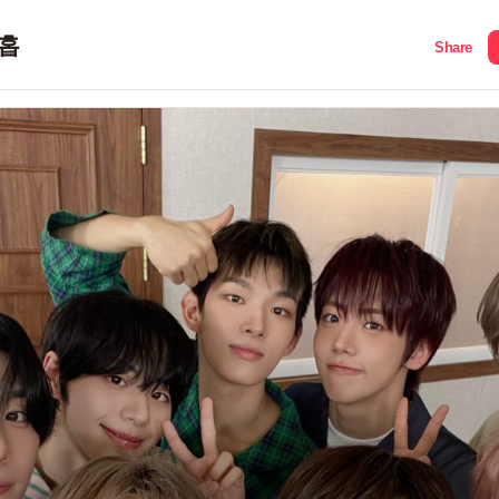
홉
Share