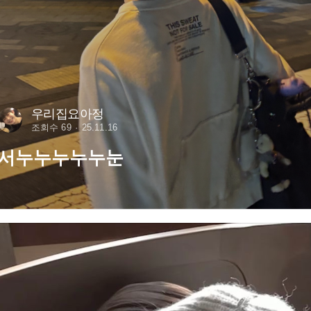
우리집요아정
조회수 69
25.11.16
서누누누누누눈