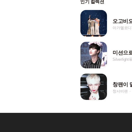
인기 컬렉션
오고비
아가멜로디
미션으로
Silverlight
창서비팬