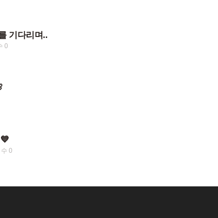
 기다리며..
 0

💙
수 0