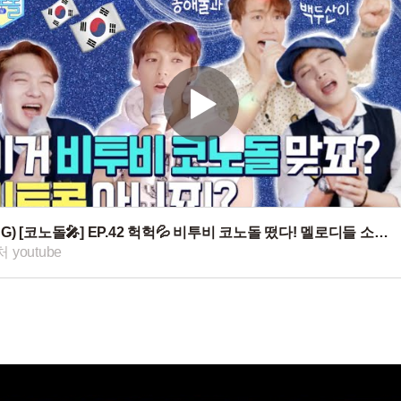
ENG) [코노돌🎤] EP.42 헉헉💦 비투비 코노돌 떴다! 멜로디들 소리 질러〰️‼️ 쎄이 워어어↗️↗️↗️ (미방분 공개)
 youtube