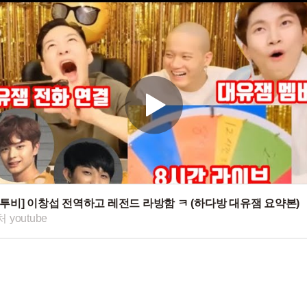
비투비] 이창섭 전역하고 레전드 라방함 ㅋ (하다방 대유잼 요약본)
 youtube