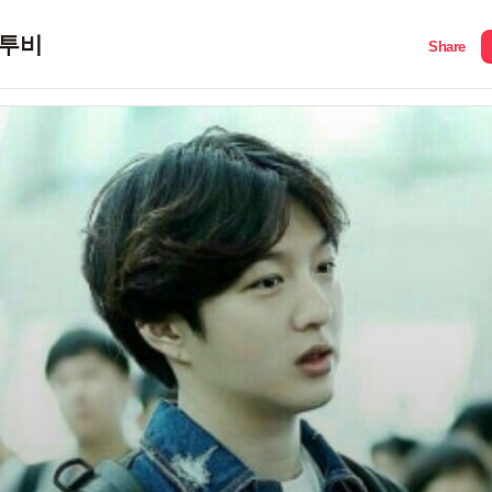
투비
Share