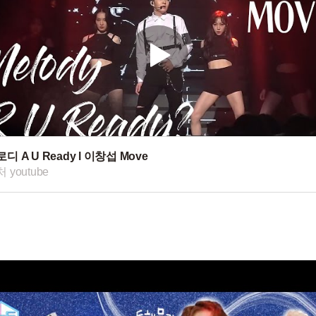
디 A U Ready l 이창섭 Move
 youtube