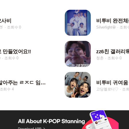
오사비
비투비 완전체를
🍑
조회수 0
Silverlight🤩
조회수
 만들었어요!!
zz6친 갤러리

조회수 0
청춘
조회수 0
창팬이 말아주는 ㄹㅈㄷ 임현식
비투비 귀여움 
조회수 4
고딩멜로디♡
조회