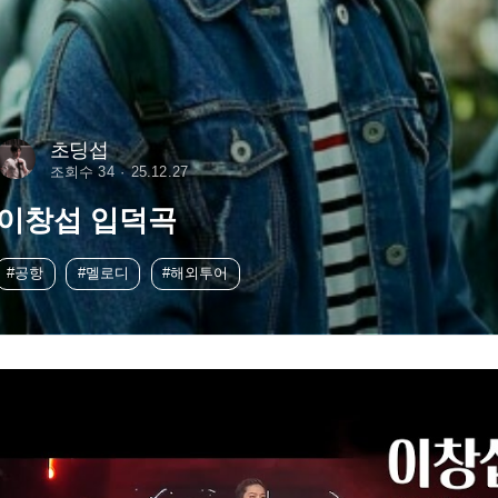
초딩섭
조회수 34
25.12.27
이창섭 입덕곡
#공항
#멜로디
#해외투어