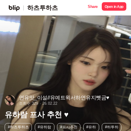
Share
하츠투하츠
Open in App
연유맛_이설//유예트윅서하연유지뺏금♥︎
조회수 329
26.02.22
유하람 프사 추천 ♥︎
#하츠투하츠
#유하람
#프사추천
#유하
#하투하