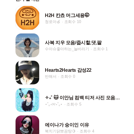
H2H 칸쵸 머그세용🤭
청로아🍏
조회수 10
사복 지우 모음/줍시핱,댓,팔
수아슈좋아하는_늘바라기
조회수 1
Hearts2Hearts 감성22
반해서
조회수 0
✧₊˚ 🐱 이안님 컴백 티저 사진 모음🩵 ˚₊✧
⋆˚｡⋆୨୧⋆˚｡⋆
조회수 5
에이나가 숭이인 이유
북치기닭뽀끔탕🍋
조회수 4