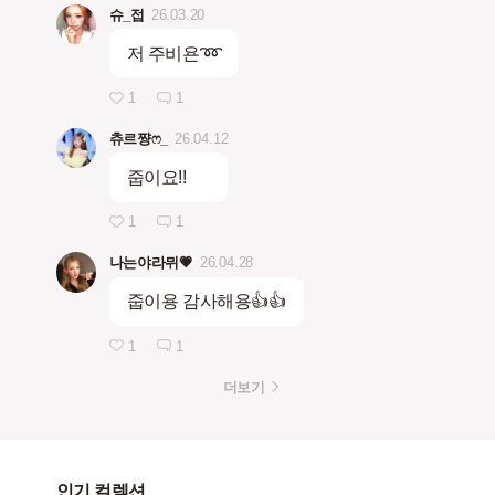
슈_접
26.03.20
저 주비욘➿
1
1
츄르쨩ෆ_
26.04.12
줍이요!!
1
1
나는야라뮈💗
26.04.28
줍이용 감사해용👍👍
1
1
더보기
인기 컬렉션