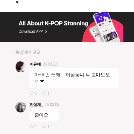
총 17개의 댓글
이유예
26.02.22
4 ~ 6 번 쓰께 ! ! 이설웅니 ㄴ 고마보오
ㅇ ❤︎
1
1
민설채_
26.03.02
줍이요 ! !
1
1