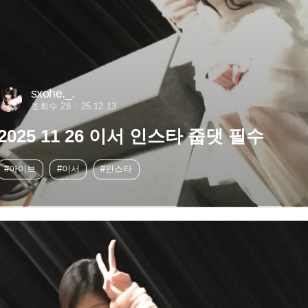
sxohe._.
조회수 28
25.12.13
2025 11 26 이서 인스타 줍댓 필수
#아이브
#이서
#인스타