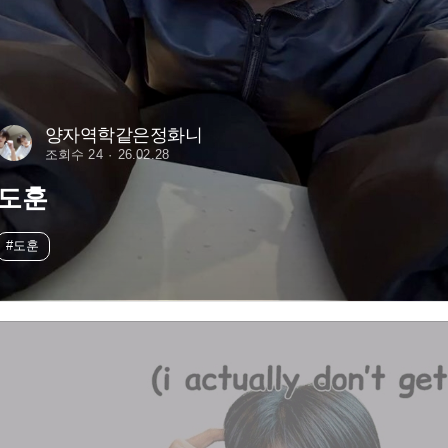
양자역학같은정화니
조회수 24
26.02.28
도훈
#도훈