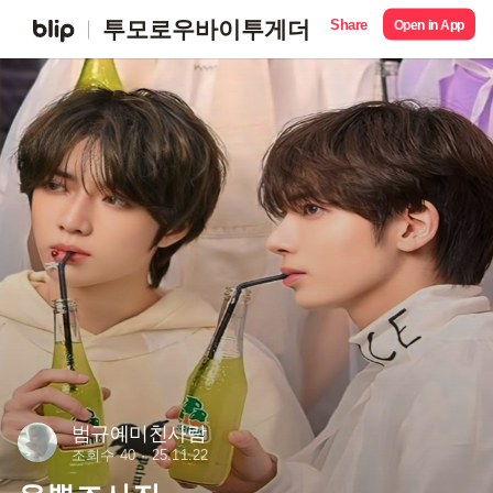
Share
투모로우바이투게더
Open in App
범규에미친사람
조회수 40
25.11.22