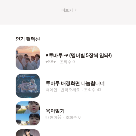
더보기
인기 컬렉션
♥투바투~♥ (멤버별 5장씩 임돠!)
♥SB♥
조회수 0
투바투 배경화면 나눔합니더
백아연._반확오세요
조회수 40
육아일기
태현이🐱
조회수 0