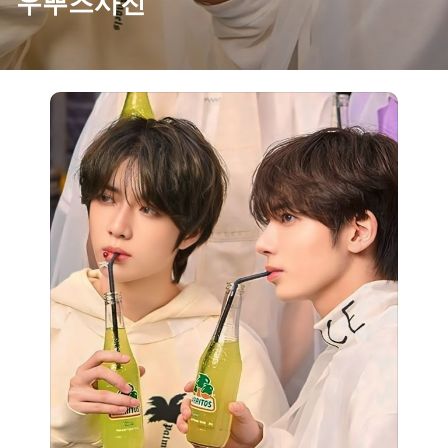
우뿌즈사진