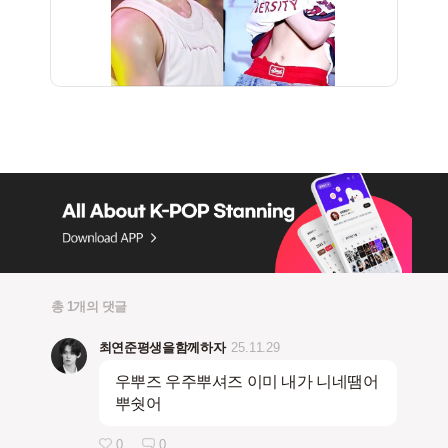
총 1개의 댓글
최연준평생을함께하자
25.11.29
우뿌즈 우주뿌셔즈 이미 내가 니네땜어
뿌쉇어
0
0