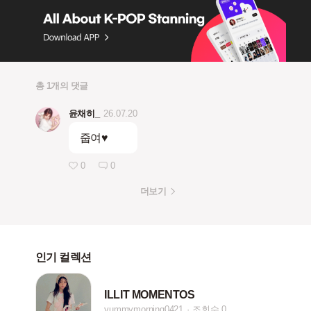
총 1개의 댓글
윤채히_
26.07.20
줍여♥
0
0
더보기
인기 컬렉션
ILLIT MOMENTOS
yummymorning0421
조회수 0