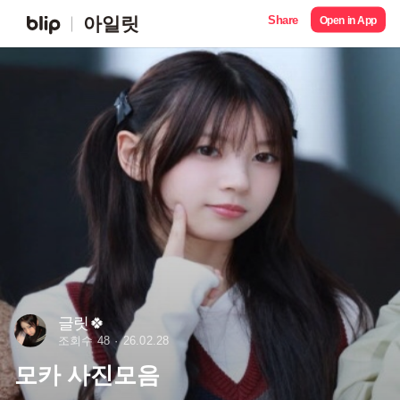
Share
아일릿
Open in App
글릿🍀
조회수 48
26.02.28
모카 사진모음