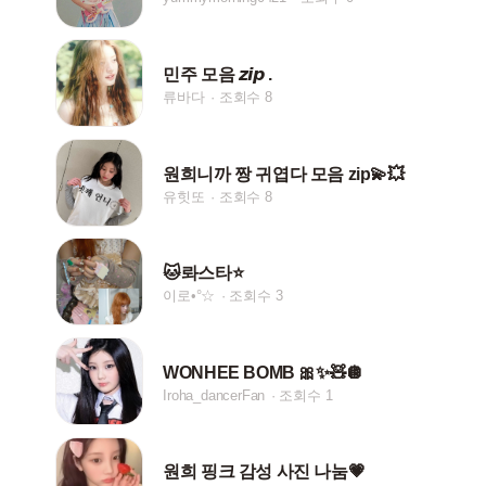
민주 모음 𝙯𝙞𝙥 .
류바다
조회수 8
원희니까 짱 귀엽다 모음 zip💫💥
유힛또
조회수 8
🐱롸스타⭐️
이로•°☆
조회수 3
WONHEE BOMB 🎀✨🧸🪩
Iroha_dancerFan
조회수 1
원희 핑크 감성 사진 나눔💗