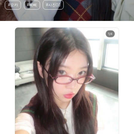
#모카
#삐삐
#사진👌🏻