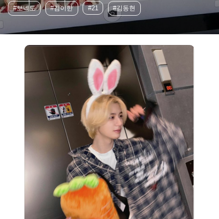
#보넥도
#김이한
#21
#김동현