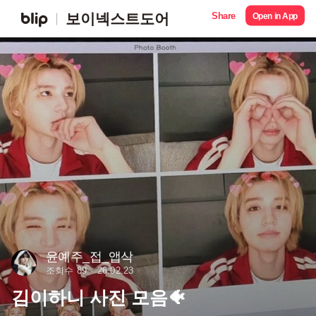
Share
보이넥스트도어
Open in App
윤예주_접_앱삭
조회수 89
26.02.23
김이하니 사진 모음🐠