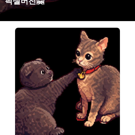
픽셀버전🤗