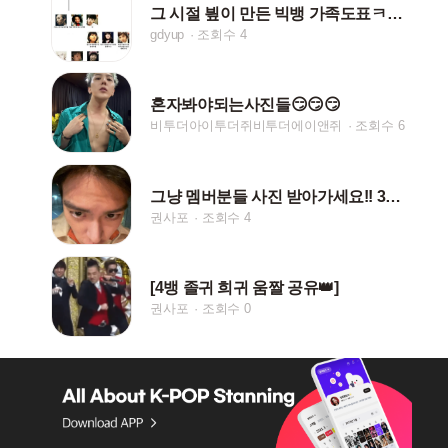
그 시절 빂이 만든 빅뱅 가족도표ㅋㅋㅋㅋㅋ
gdyup
조회수 4
혼자봐야되는사진들😏😏😏
비투더아이투더쥐비투더에이앤쥐
조회수 6
그냥 멤버분들 사진 받아가세요!! 30장임다!
권사포
조회수 4
[4뱅 졸귀 희귀 움짤 공유👑]
권사포
조회수 0