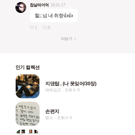
찹살떠어억
26.01.17
헐;; 넘 내 취향👍👍
1
0
더보기
인기 컬렉션
지댄탑.. (나 못잊어/30장)
재래김곤
조회수 0
손편지
뱅스
조회수 4