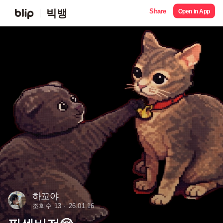
Share
빅뱅
Open in App
하꼬야
조회수 13
26.01.16