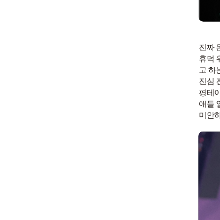
진짜 
휴덕 
고 하
진심 
평테이
애들 