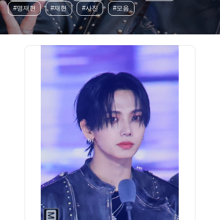
#명재현
#재현
#사진
#모음