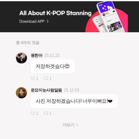
총 4개의 댓글
원한아
25.11.22
저장하겟슴다😍
1
1
운요미눈사람닮음
25.12.03
사진 저장하겠습니다! 너무이뻐요!❤️
1
1
더보기