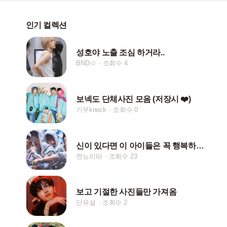
인기 컬렉션
성호야 노출 조심 하거라..
BND☆
조회수 4
보넥도 단체사진 모음 (저장시 ❤️)
기무knock
조회수 0
신이 있다면 이 아이들은 꼭 행복하게 해주세요
면뇨리따
조회수 23
보고 기절한 사진들만 가져옴
단유설
조회수 2