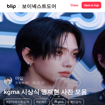
Share
보이넥스트도어
Open in App
마일
조회수 67
25.11.21
kgma 시상식 명재현 사진 모음
#보이넥스트도어
#보넥도
#kgma
#시상식