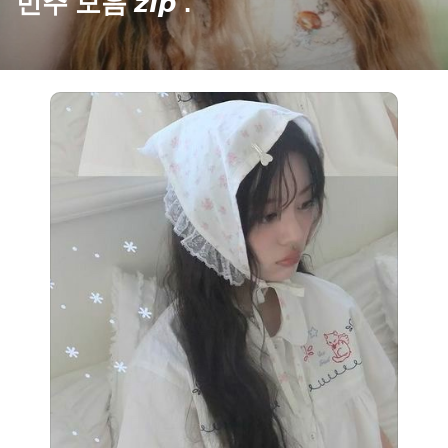
민주 모음 𝙯𝙞𝙥 .