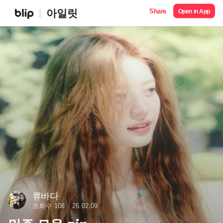
Share
아일릿
Open in App
류바다
조회수 108
26.02.09