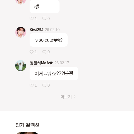
🤣
1
0
Kiwi29J
26.02.10
is so cute❤️😍
1
0
영원히MoA🍓
26.02.17
이게...뭐죠???🤣🤣
1
0
더보기
인기 컬렉션