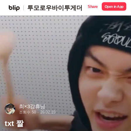
Share
투모로우바이투게더
Open in App
최×3강휴닝
조회수 50
26.02.10
txt 짤