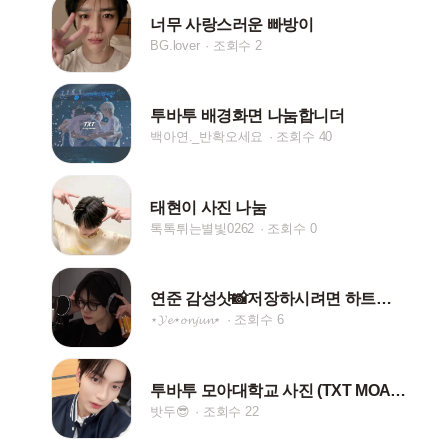
너무 사랑스러운 빠방이
BG.lover
조회수 2
투바투 배경화면 나눔합니더
백아연._반확오세요
조회수 40
태현이 사진 나눔
톡톡튀는별빛0262
조회수 0
연준 감성샷📸저장하시려면 하트눌러주세여!!❤️
⋆𝓨𝓮⋆𝓸𝓷𝓳𝓾𝓷⋆
조회수 6
투바투 모아대학교 사진 (TXT MOA COLLEGE)
밧두😎
조회수 22