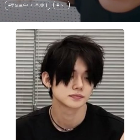
#투모로우바이투게더
#+×+