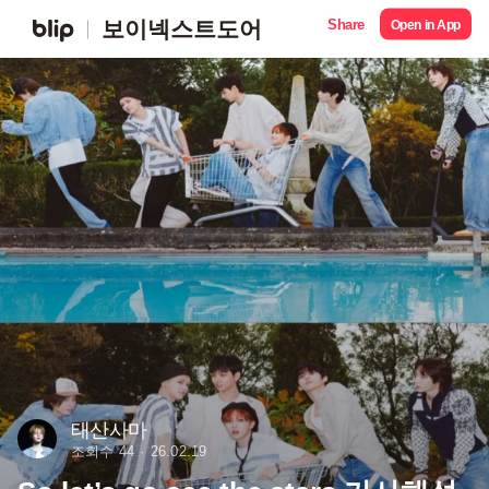
Share
보이넥스트도어
Open in App
태산사마
조회수 44
26.02.19