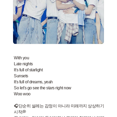
With you
Late nights
It's full of starlight
Sunsets
It's full of dreams, yeah
So let's go see the stars right now
Woo woo
🎧단순히 설레는 감정이 아니라 미래까지 상상하기
시작💭