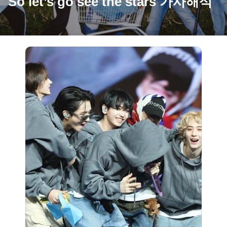
So let’s go see the stars 가사해석