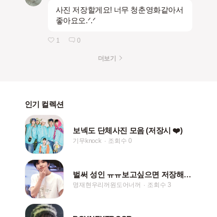
사진 저장할게요! 너무 청춘영화같아서
좋아요오.ᐟ.ᐟ
1
0
더보기
인기 컬렉션
보넥도 단체사진 모음 (저장시 ❤️)
기무knock
조회수 0
벌써 성인 ㅠㅠ보고싶으면 저장해요 댓글로 부탁해요
명재현우리꺼원도어너꺼
조회수 3