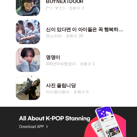
BOYNEXTDOOR
(*つ´･∀･)つ
조회수 2
신이 있다면 이 아이들은 꼭 행복하게 해주세요
면뇨리따
조회수 20
명명이
400년약속했잖아
조회수 1
사진 올립니당
아이원더원더
조회수 0