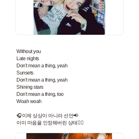
Without you
Late nights
Don't mean a thing, yeah
Sunsets
Don't mean a thing, yeah
Shining stars
Don't mean a thing, too
Woah woah
🎧이제 상상이 아니라 선언📢