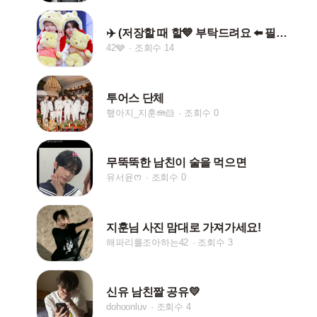
✈️ (저장할 때 핱💙 부탁드려요 ⬅️ 필수는 ❌)
42🩶
조회수 14
투어스 단체
햎아지_지훈🪼🐹
조회수 0
무뚝뚝한 남친이 술을 먹으면
유서윤ᰔ
조회수 0
지훈님 사진 맘대로 가져가세요!
해파리를조아하는42
조회수 3
신유 남친짤 공유💛
dohoonluv
조회수 4