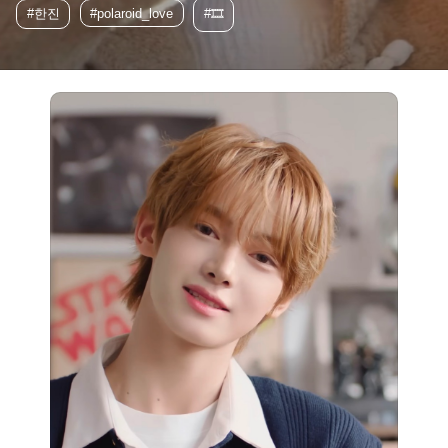
#한진
#polaroid_love
#🎞️