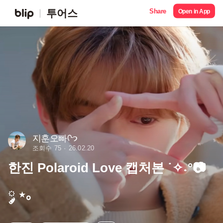
Share
투어스
Open in App
지훈오빠ᢉ𐭩
조회수 75
26.02.20
한진 Polaroid Love 캡처본 ˙✧˖°📷
༘ ⋆｡