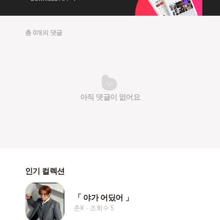
총 0개의 댓글
아직 댓글이 없어요
인기 컬렉션
「 야가 어딨어 」
춘¥
조회수 5