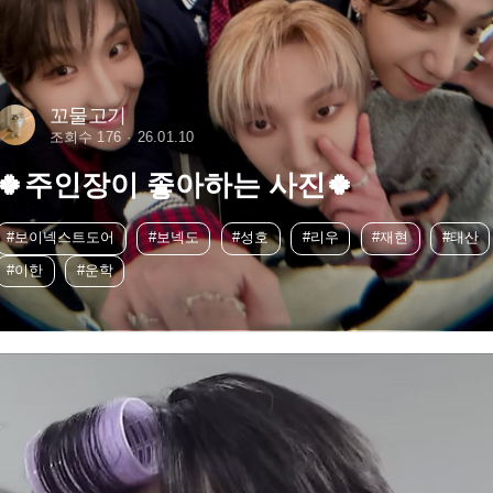
꼬물고기
조회수 176
26.01.10
🍀주인장이 좋아하는 사진🍀
#보이넥스트도어
#보넥도
#성호
#리우
#재현
#태산
#이한
#운학