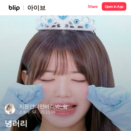
Share
아이브
Open in App
지원언니만바라봐_쉼
조회수 54
25.11.09
녕러리