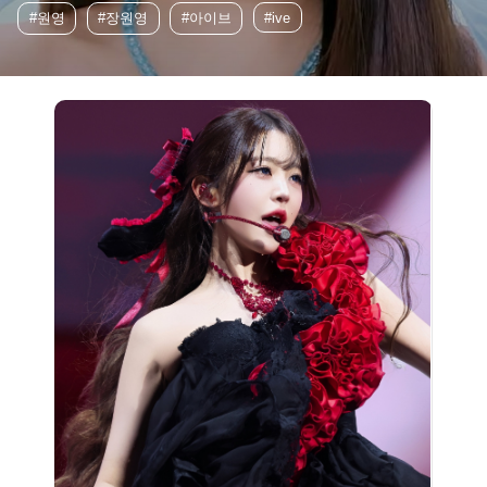
#원영
#장원영
#아이브
#ive