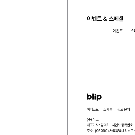
이벤트 & 스페셜
모두 보기
이벤트
스
아티스트
스케줄
광고 문의
(주) 빅크
대표이사 : 김미희 . 사업자 등록번호 :
주소 : (06099) 서울특별시 강남