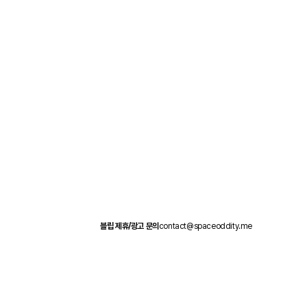
블립 제휴/광고 문의
contact@spaceoddity.me