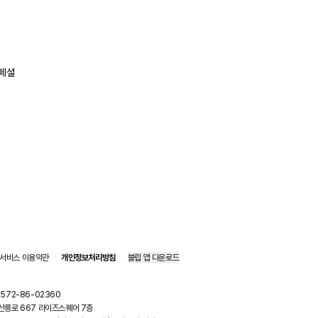
페셜
서비스 이용약관
개인정보처리방침
블립 앱 다운로드
 572-86-02360
구 선릉로 667 라이즈스퀘어 7층