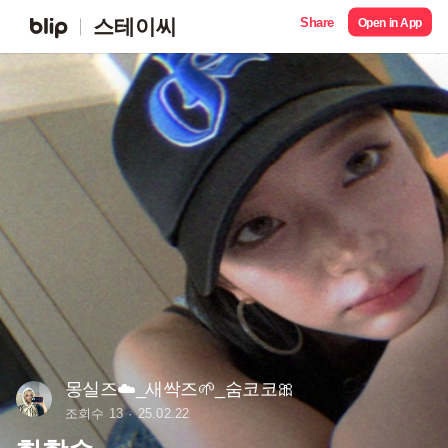
Share
스테이씨
Open in App
몽실즈☁️_새싹즈🌱_숨코코🎀
조회수 13
25.02.22