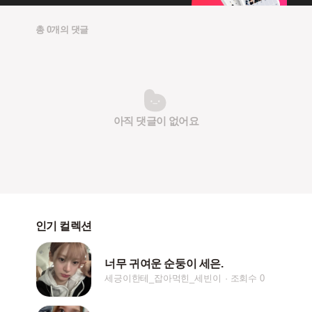
총 0개의 댓글
아직 댓글이 없어요
인기 컬렉션
너무 귀여운 순둥이 세은.
세긍이한테_잡아먹힌_세빈이
조회수 0