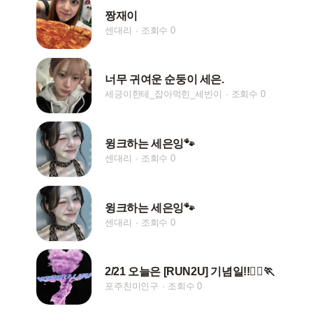
짱재이
센대리
조회수 0
너무 귀여운 순둥이 세은.
세긍이한테_잡아먹힌_세빈이
조회수 0
윙크하는 세은잉🐾
센대리
조회수 0
윙크하는 세은잉🐾
센대리
조회수 0
2/21 오늘은 [RUN2U] 기념일!!🏃‍♀️🏃‍
포주친미인구
조회수 0