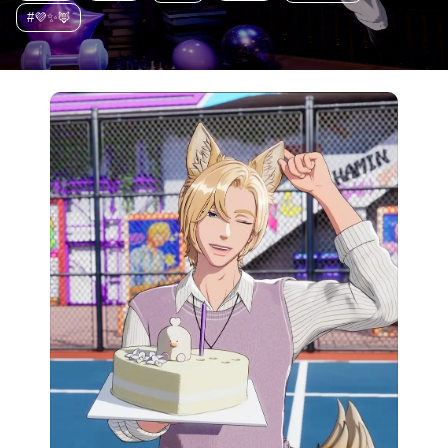
#💜✨️🦊