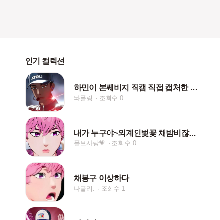
인기 컬렉션
하민이 본쎄비지 직캠 직접 캡처한 짤(+보정)
놔플링
조회수 0
내가 누구야~외계인벛꽃 채밤비잖아~🌸🌸🌸🌸🌸💗💗🫶
플브사랑💗
조회수 0
채봉구 이상하다
나플리.
조회수 1