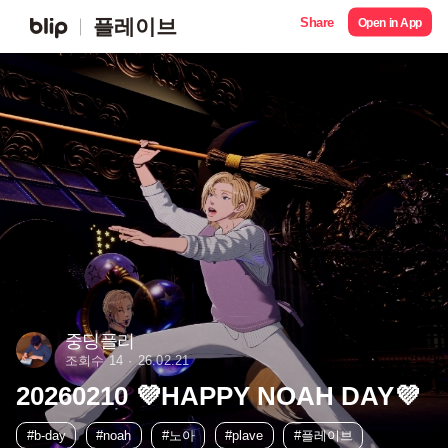
Share
플레이브
Open in App
중딩플리
조회수 14
26.02.21
20260210 💜HAPPY NOAH DAY💜
#b-day
#noah
#노아
#plave
#플레이브