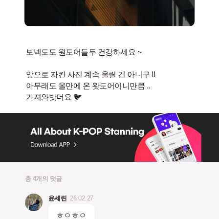
보넥도도 원도어들두 건강하세요 ~
앞으로 자컨 사진 계속 올릴 건 아니구 !!
아무래도 올만에 온 왓도어이니만큼 ..
총 4개의 댓글
윤세린
26.02.27
ㅎㅇㅎㅇ