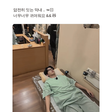
얌전히 잇는 막내 .. 🫳🏻