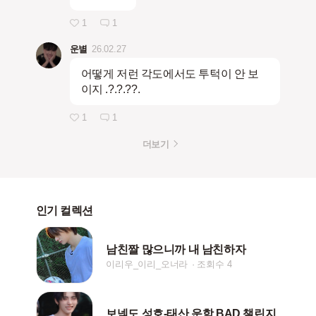
1
1
운별
26.02.27
어떻게 저런 각도에서도 투턱이 안 보
이지 .?.?.??.
1
1
더보기
인기 컬렉션
남친짤 많으니까 내 남친하자
이리우_이리_오너라
조회수 4
보넥도 성호-태산,운학 BAD 챌린지