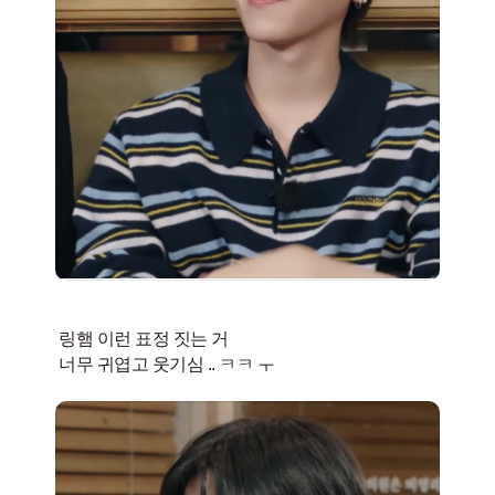
링햄 이런 표정 짓는 거