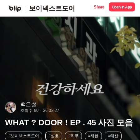
Share
보이넥스트도어
Open in App
백은설
조회수 90
26.02.27
WHAT ? DOOR ! EP . 45 사진 모음
#보이넥스트도어
#성호
#리우
#재현
#태산