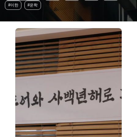
#이한
#운학