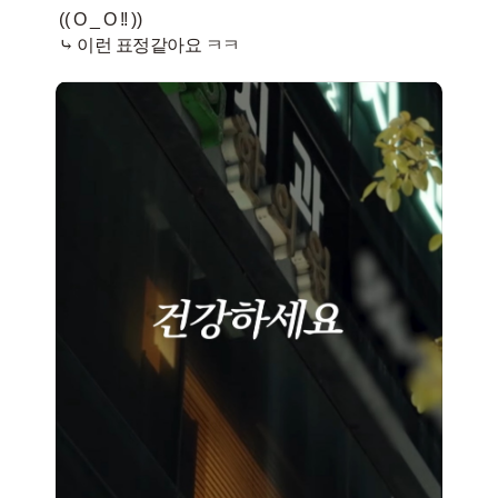
(( O _ O !! ))