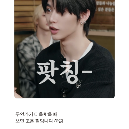
무언가가 떠올랏을 때
쓰면 조은 짤임니다 🤲🏻