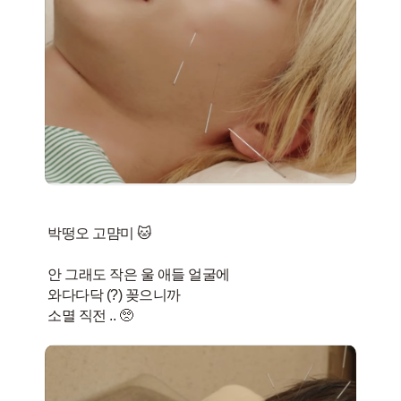
박떵오 고먐미 🐱
안 그래도 작은 울 애들 얼굴에
와다다닥 (?) 꽂으니까