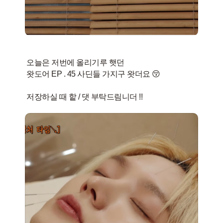
오늘은 저번에 올리기루 햇던
왓도어 EP . 45 사딘들 가지구 왓더요 😚