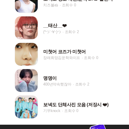
치즈볼🧀
조회수 0
__태산__❤️
(*つ´･∀･)つ
조회수 2
미쳣어 코즈가 미쳣어
장래희망김운학와이프
조회수 0
명명이
400년약속했잖아
조회수 2
보넥도 단체사진 모음 (저장시 ❤️)
기무knock
조회수 0