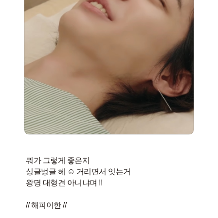
뭐가 그렇게 좋은지
싱글벙글 헤 ☺️ 거리면서 잇는거
왕뎡 대형견 아니냐며 !!