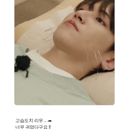
고슴도치 리우 .. 🦔
너무 귀엽다구요 !!