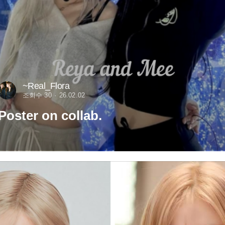
~Real_Flora
조회수 30
26.02.02
Poster on collab.