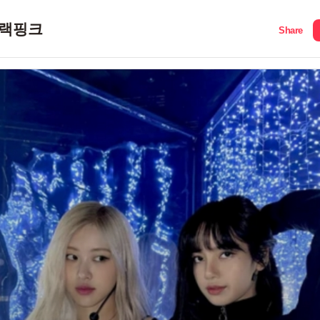
랙핑크
Share