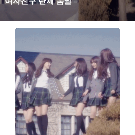
여자친구 단체 움짤