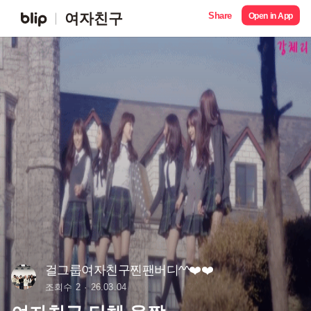
Share
여자친구
Open in App
걸그룹여자친구찐팬버디^^❤️❤️
조회수 2
26.03.04