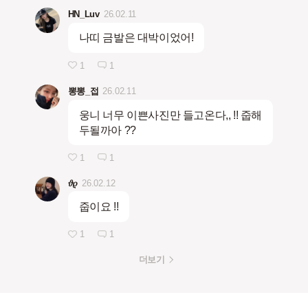
HN_Luv
26.02.11
나띠 금발은 대박이었어!
1
1
뽕뽕_접
26.02.11
웅니 너무 이쁜사진만 들고온다,, !! 줍해
두될까아 ??
1
1
𝜗𝜚
26.02.12
줍이요 !!
1
1
더보기