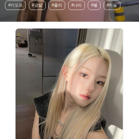
#키오프
#금발
#쥴리
#나띠
#벨
#하늘