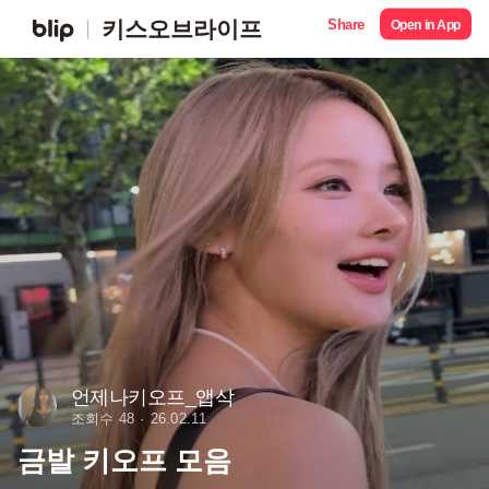
Share
키스오브라이프
Open in App
언제나키오프_앱삭
조회수 48
26.02.11
금발 키오프 모음