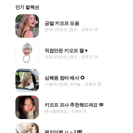
인기 컬렉션
금발 키오프 모음
언제나키오프_앱삭
조회수 12
직접만든 키오프 짤 ♥
언제나키오프_앱삭
조회수 24
심혜원 컴터 배사 🌻
이설아사랑해_유부늘
조회수 18
키오프 프사 추천해드려요 🫶
애나벨혜원심
조회수 9
편지이벵 ㅇ ~ 2 💌