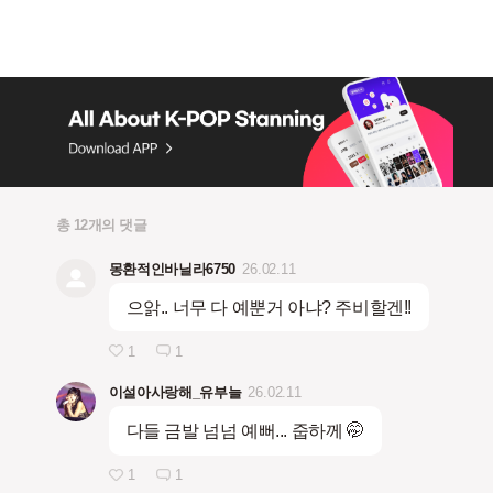
총 12개의 댓글
몽환적인바닐라6750
26.02.11
으앍.. 너무 다 예뿐거 아냐? 주비할겐!!
1
1
이설아사랑해_유부늘
26.02.11
다들 금발 넘넘 예뻐... 줍하께 🤭
1
1