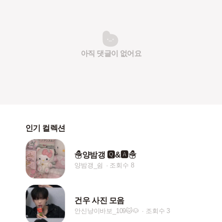
아직 댓글이 없어요
인기 컬렉션
☃양밤갱 🆀&🅰☃
양밤갱_쉼
조회수 8
건우 사진 모음
안신냥이바보_109🐱🐶
조회수 3