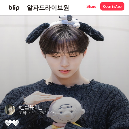
Share
알파드라이브원
Open in App
#_설유아_
조회수 29
25.11.05
🩵🩵