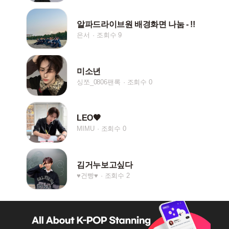
알파드라이브원 배경화면 나눔 - !!
은서
조회수 9
미소년
싱쪼_0806팬록
조회수 0
LEO🖤
MIMU
조회수 0
김거누보고싶다
♥︎건빵♥︎
조회수 2