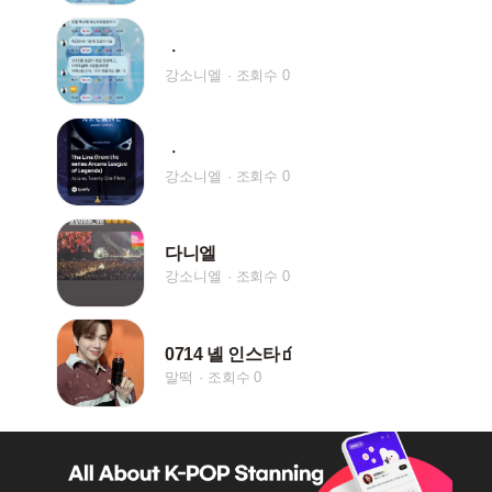
ㆍ
강소니엘
조회수 0
ㆍ
강소니엘
조회수 0
다니엘
강소니엘
조회수 0
0714 녤 인스타🧃
말떡
조회수 0