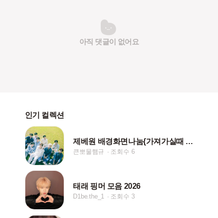
아직 댓글이 없어요
인기 컬렉션
제베원 배경화면나눔{가져가실때 저장댓글 부탁드립니다!}
큰뽀물햄규
조회수 6
태래 핑머 모음 2026
D1be.the_1
조회수 3