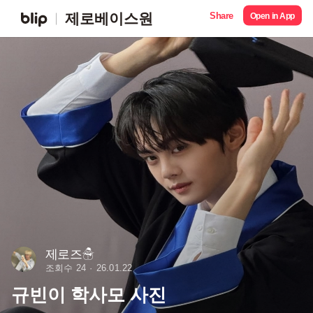
Share
제로베이스원
Open in App
제로즈☃
조회수 24
26.01.22
규빈이 학사모 사진