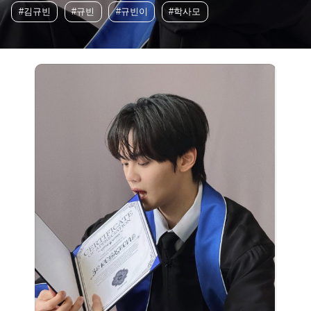
#김규빈
#규빈
#규빈이
#학사모