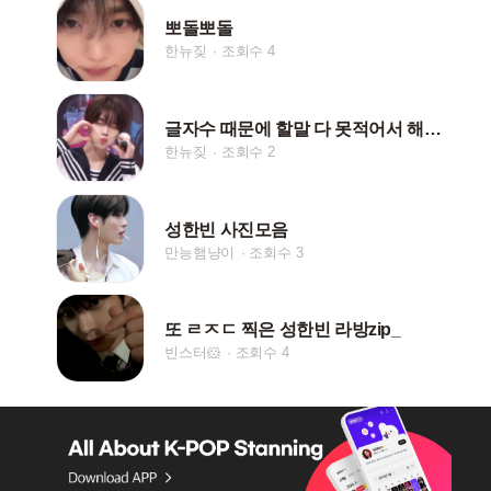
뽀돌뽀돌
한뉴짖
조회수 4
글자수 때문에 할말 다 못적어서 해시태그 봐주세요(고민
한뉴짖
조회수 2
성한빈 사진모음
만능햄냥이
조회수 3
또 ㄹㅈㄷ 찍은 성한빈 라방zip_
빈스터🐹
조회수 4