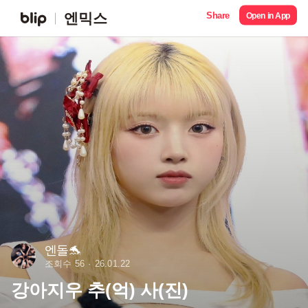
Share
엔믹스
Open in App
엔돌🐬
조회수 56
26.01.22
강아지우 추(억) 사(진)