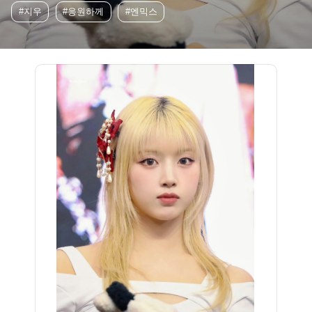
#지우
#응원하께
#엔믹스