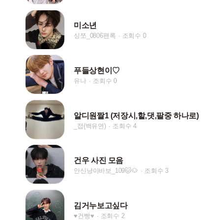
미소년
싱쪼_0806팬록
조회수 0
푸들상현이♡
유나
조회수 0
알디원짤1 (저장시,핱,댓,팔중 하나로)
_접(백유연)
조회수 4
건우 사진 모음
안신냥이바보_109🐱🐶
조회수 3
김거누보고싶다
♥︎건빵♥︎
조회수 2