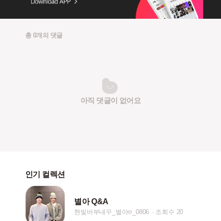
총 0개의 댓글
아직 댓글이 없어요
인기 컬렉션
별아 Q&A
현빛바부내꾸_별아𖹭_0806
조회수 20