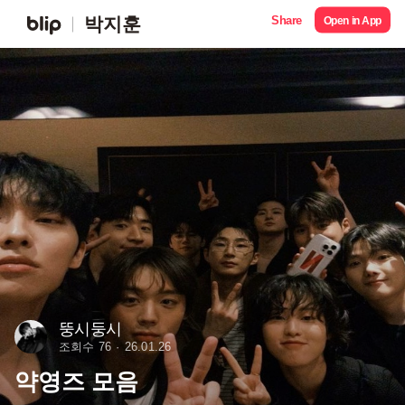
Share
박지훈
Open in App
뚱시둥시
조회수 76
26.01.26
약영즈 모음