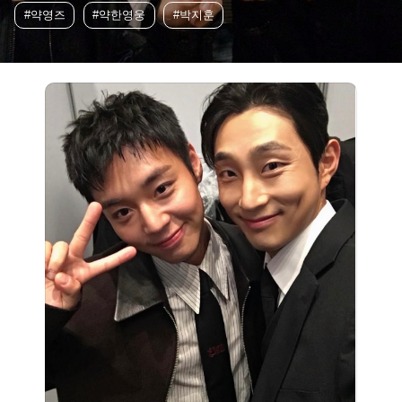
#약영즈
#약한영웅
#박지훈