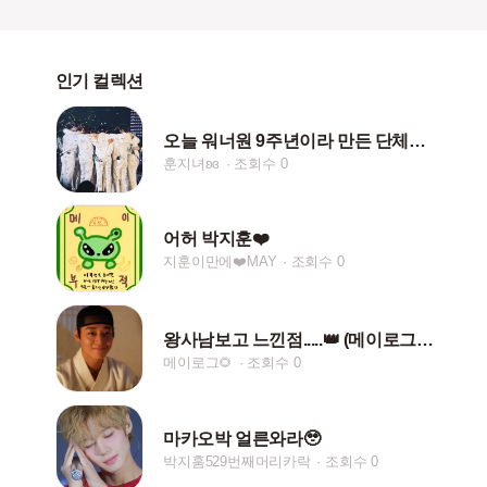
인기 컬렉션
오늘 워너원 9주년이라 만든 단체사진 모음-★
훈지녀ʚɞ
조회수 0
어허 박지훈❤️
지훈이만에❤️MAY
조회수 0
왕사남보고 느낀점.....👑 (메이로그🌻)스포주의.
메이로그🌻
조회수 0
마카오박 얼른와라🥹
박지훔529번째머리카락
조회수 0