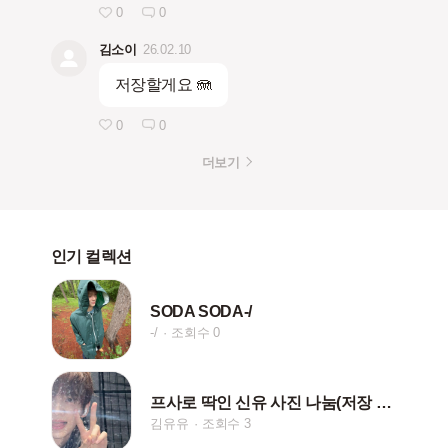
0
0
김소이
26.02.10
저장할게요 🪼
0
0
더보기
인기 컬렉션
SODA SODA-/
-/
조회수 0
프사로 딱인 신유 사진 나눔(저장 시 하트나 댓글!)
김유유
조회수 3