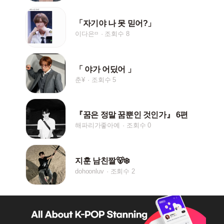
「자기야 나 못 믿어?」
이다은ᵋᵌ
조회수 8
「 야가 어딨어 」
춘¥
조회수 5
『꿈은 정말 꿈뿐인 것인가』 6편
해파리가좋아예
조회수 0
지훈 남친짤🐻‍❄️
dohoonluv
조회수 2