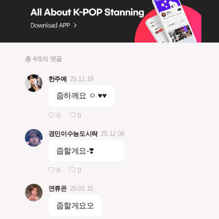
총 4개의 댓글
한주예
25.11.19
줍하께요 ㅇ ♥︎♥︎
0
0
경민이수능도시락
25.12.06
줍할게요-❣️
0
0
연류온
26.01.15
줍할게요오