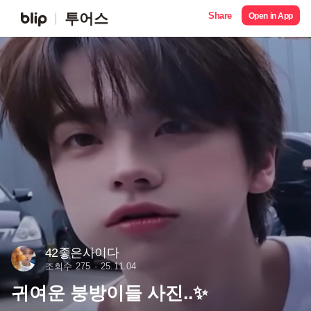
Share
투어스
Open in App
42좋은사이다
조회수 275
25.11.04
귀여운 붕방이들 사진..✨