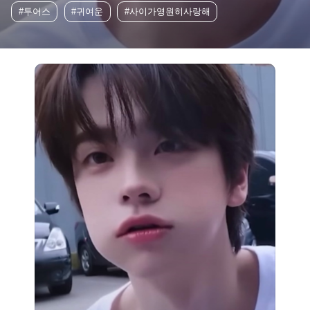
#투어스
#귀여운
#사이가영원히사랑해