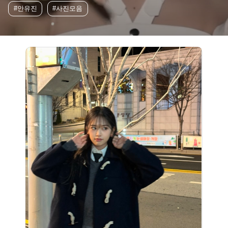
#안유진
#사진모음