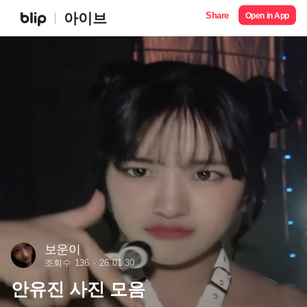
Share
아이브
Open in App
보운이
조회수 136
26.01.30
안유진 사진 모음