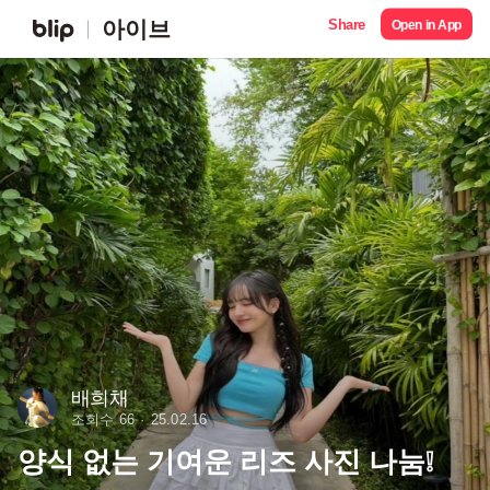
Share
아이브
Open in App
배희채
조회수 66
25.02.16
양식 없는 기여운 리즈 사진 나눔❕