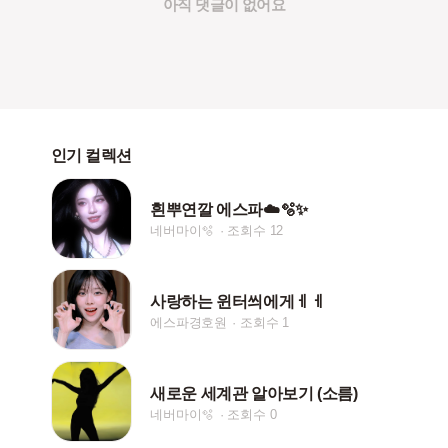
아직 댓글이 없어요
인기 컬렉션
흰뿌연깔 에스파☁️🫧✨
네버마이🫧
조회수 12
사랑하는 윈터씌에게ㅔㅔ
에스파경호원
조회수 1
새로운 세계관 알아보기 (소름)
네버마이🫧
조회수 0