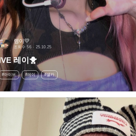
렝이💛
조회수 56
25.10.25
IVE 레이🐥
#아이브
#레이
#셀카