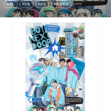
#태산
#이한
#운학
#배경화면