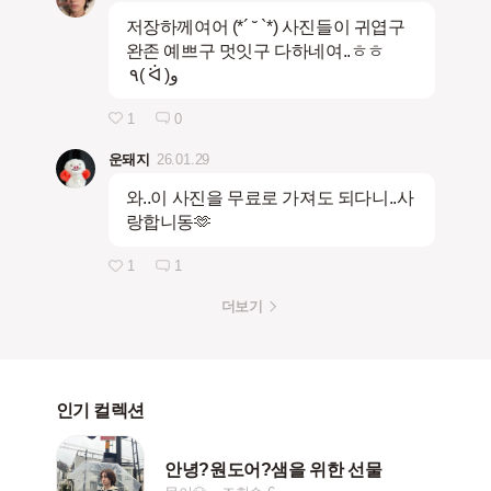
저장하께여어 (*´ ˘ `*) 사진들이 귀엽구
완존 예쁘구 멋잇구 다하네여..ㅎㅎ
٩( ᐛ )و
1
0
운돼지
26.01.29
와..이 사진을 무료로 가져도 되다니..사
랑합니동🫶
1
1
더보기
인기 컬렉션
안녕?원도어?샘을 위한 선물