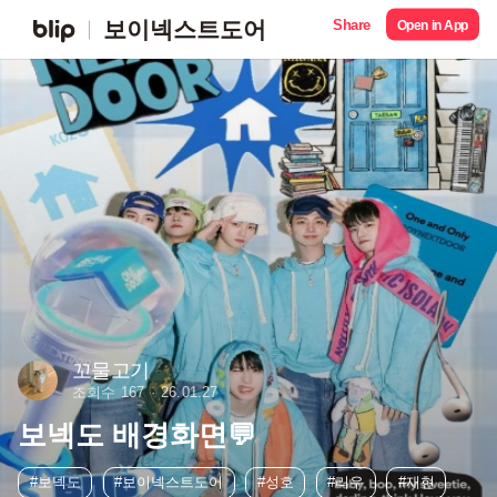
Share
보이넥스트도어
Open in App
꼬물고기
조회수 167
26.01.27
보넥도 배경화면💬
#보넥도
#보이넥스트도어
#성호
#리우
#재현