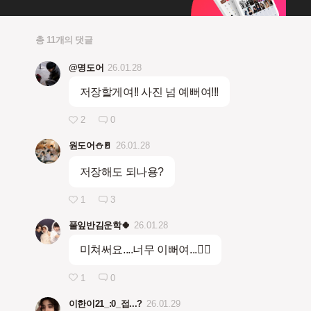
총 11개의 댓글
@명도어
26.01.28
저장할게여!! 사진 넘 예뻐여!!!
2
0
원도어⛄🚪
26.01.28
저장해도 되나용?
1
3
풀잎반김운학🍀
26.01.28
미쳐써요....너무 이뻐여...❤️‍🔥
1
0
이한이21_:0_접...?
26.01.29