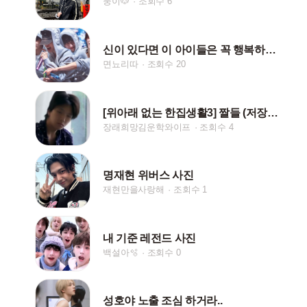
뭉이🐶
조회수 6
신이 있다면 이 아이들은 꼭 행복하게 해주세요
면뇨리따
조회수 20
[위아래 없는 한집생활3] 짤들 (저장시 핱/댓)
장래희망김운학와이프
조회수 4
명재현 위버스 사진
재현만을사랑해
조회수 1
내 기준 레전드 사진
백설아🫧
조회수 0
성호야 노출 조심 하거라..