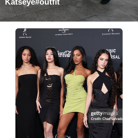
Katseye#outfit