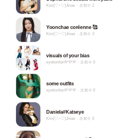
Kim(♡~♡)Jinae
조회수 2
Yoonchae coréenne 🥰
Kim(♡~♡)Jinae
조회수 3
visuals of your bias
eyekonfan💜💜💜
조회수 0
some outfits
eyekonfan💜💜💜
조회수 0
Daniela#Katseye
Kim(♡~♡)Jinae
조회수 0