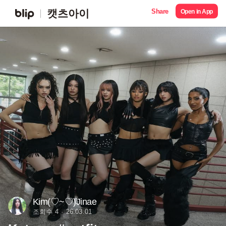
Share
캣츠아이
Open in App
Kim(♡~♡)Jinae
조회수 4
26.03.01