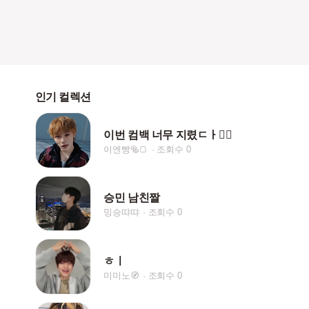
인기 컬렉션
이번 컴백 너무 지렸ㄷㅏ❤️‍🔥
이엔빵🥯🍞
조회수 0
승민 남친짤
밍승땨땨
조회수 0
ㅎㅣ
미미노🧭
조회수 0