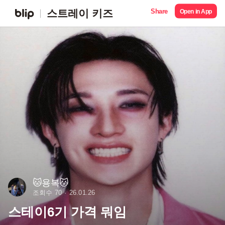
Share
스트레이 키즈
Open in App
🐱용복🐱
조회수 70
26.01.26
스테이6기 가격 뭐임