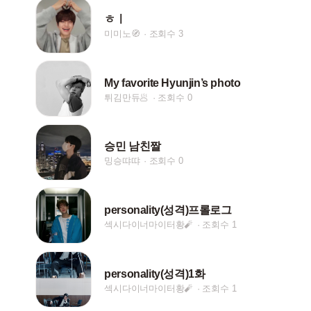
ㅎㅣ
미미노🧭
조회수 3
My favorite Hyunjin’s photo
튀김만듀🥟
조회수 0
승민 남친짤
밍승땨땨
조회수 0
personality(성격)프롤로그
섹시다이너마이터황🧨
조회수 1
personality(성격)1화
섹시다이너마이터황🧨
조회수 1