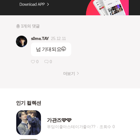
총 1개의 댓글
s0me.TAY
25.12.11
넘 기대되요🤭
0
0
더보기
인기 컬렉션
가관즈🩷🩷
푸딩이좋아스테이가좋아??
조회수 0