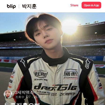
Share
박지훈
Open in App
2세박맥스
조회수 127
26.03.02