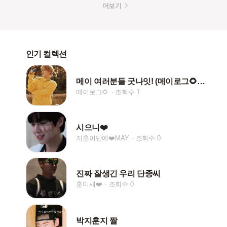
더보기
인기 컬렉션
메이 여러분들 굿나잇! (메이로그🌻) {스포 금지}
메이로그🌻
조회수 1
시으니❤️
지훈이만에❤️MAY
조회수 0
진짜 잘생긴 우리 단종씨
훈미새❤️
조회수 0
박지훈지 짤