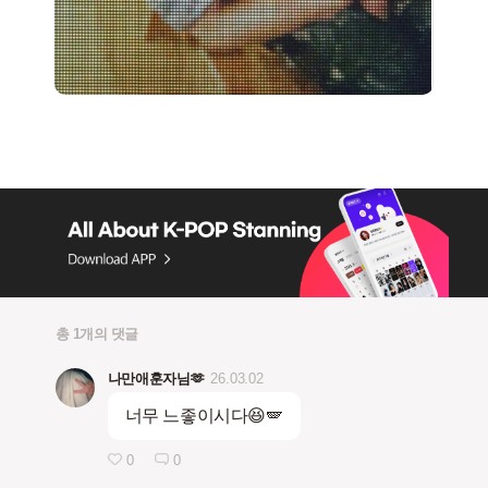
총 1개의 댓글
나만애훈자님🫶
26.03.02
너무 느좋이시다😆🪽
0
0