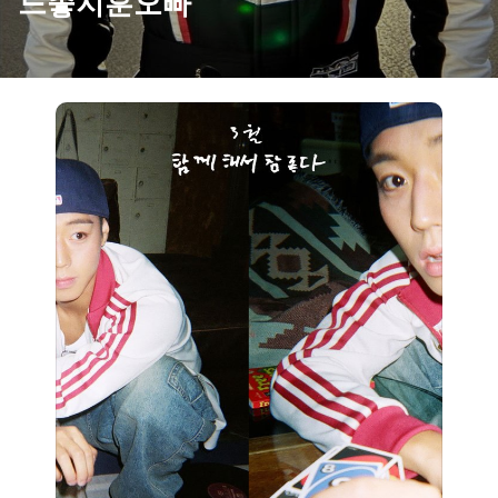
느좋지훈오빠