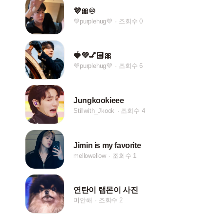
💜🎀♾️
💜purplehug💜
조회수 0
🍓💜💅🏻🎀
💜purplehug💜
조회수 6
Jungkookieee
Stillwith_Jkook
조회수 4
Jimin is my favorite
mellowellow
조회수 1
연탄이 랩몬이 사진
미안해
조회수 2