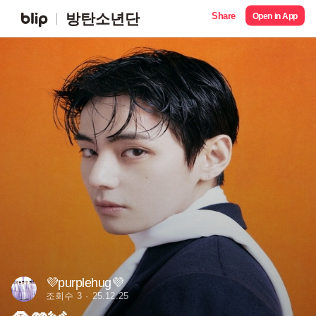
Share
방탄소년단
Open in App
💜purplehug💜
조회수 3
25.12.25