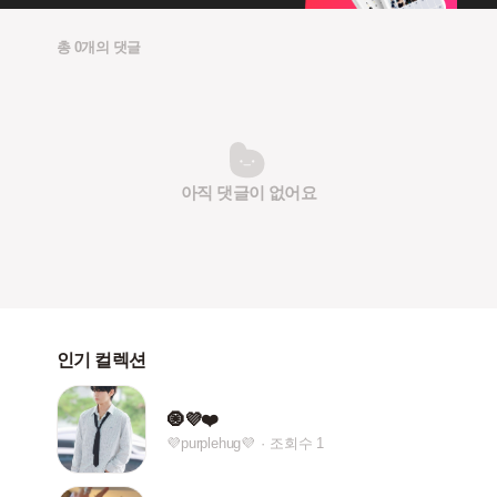
총 0개의 댓글
아직 댓글이 없어요
인기 컬렉션
🧿💜❤️
💜purplehug💜
조회수 1