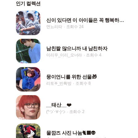
인기 컬렉션
신이 있다면 이 아이들은 꼭 행복하게 해주세요
면뇨리따
조회수 24
남친짤 많으니까 내 남친하자
이리우_이리_오너라
조회수 4
뭉이언니를 위한 선물🎁
리토𖤐_반확방
조회수 8
__태산__❤️
(*つ´･∀･)つ
조회수 2
물깜즈 사진 나눔🐈‍⬛👽