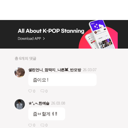
총 6개의 댓글
셀린언니_껌딱지_나른👾_반모방
26.03.07
줍이요 !
0
0
⛤°｡⋆⸜한예슬
26.03.08
줍ㅂ할게ㅔ!!
0
0