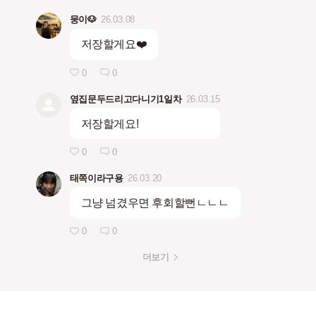
뭉이🐶
26.03.08
저장할게요❤️
0
0
옆집문두드리고다니기1일차
26.03.15
저장할게요!
0
0
태쪽이라구용
26.03.20
그냥 넘겼우면 후회할뻔ㄴㄴㄴ
0
0
더보기