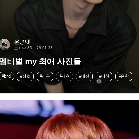
운명탯
조회수 83
26.01.28
멤버별 my 최애 사진들
#bnd
#성호
#리우
#재현
#태산
#이한
#운학