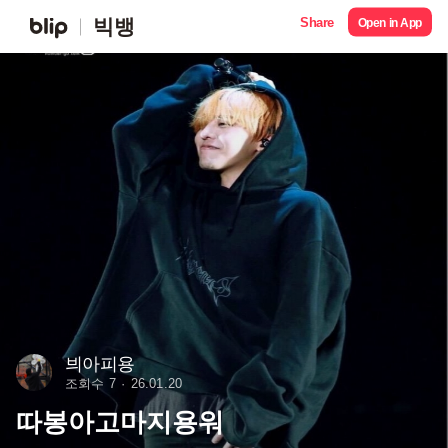
Share
빅뱅
Open in App
븨아피용
조회수 7
26.01.20
따봉아고마지용워