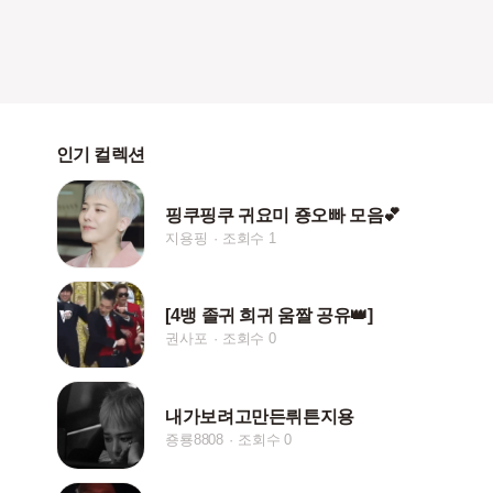
인기 컬렉션
핑쿠핑쿠 귀요미 죵오빠 모음💕
지용핑
조회수 1
[4뱅 졸귀 희귀 움짤 공유👑]
권사포
조회수 0
내가보려고만든뤼튼지용
죵룡8808
조회수 0