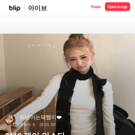
Share
아이브
Open in App
워녕이는돼햄이❤️
조회수 6
26.01.19