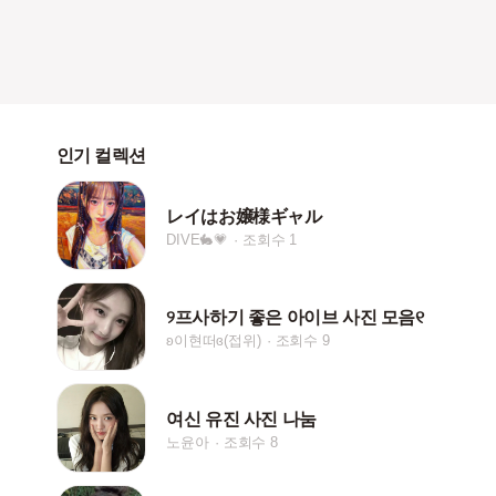
인기 컬렉션
レイはお嬢様ギャル
DIVE🐇💗
조회수 1
୨프사하기 좋은 아이브 사진 모음୧
ʚ이현떠ɞ(접위)
조회수 9
여신 유진 사진 나눔
노윤아
조회수 8