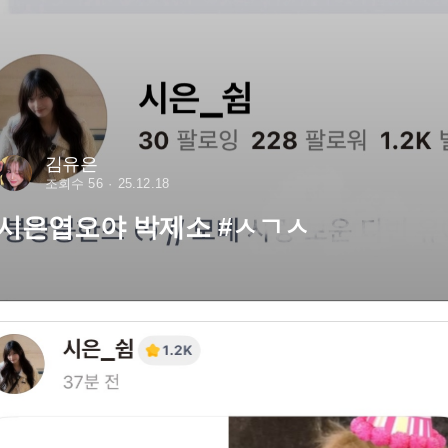
김유은
조회수 56
25.12.18
시은엽오야 박제소 #ㅅㄱㅅ