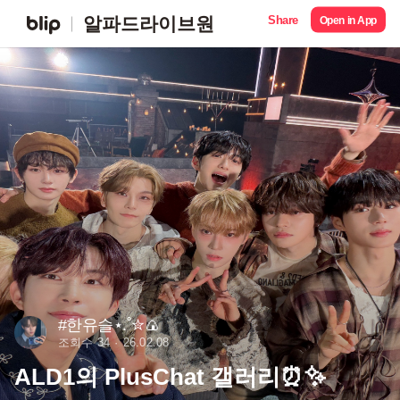
Share
알파드라이브원
Open in App
#한유슬⋆.˚✮🍙
조회수 34
26.02.08
ALD1의 PlusChat 갤러리⏰✨